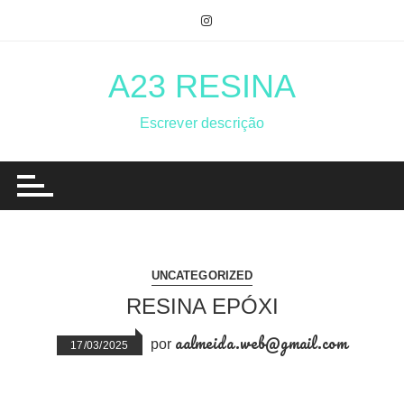
Ir
para
o
conteúdo
A23 RESINA
Escrever descrição
UNCATEGORIZED
RESINA EPÓXI
aalmeida.web@gmail.com
por
17/03/2025